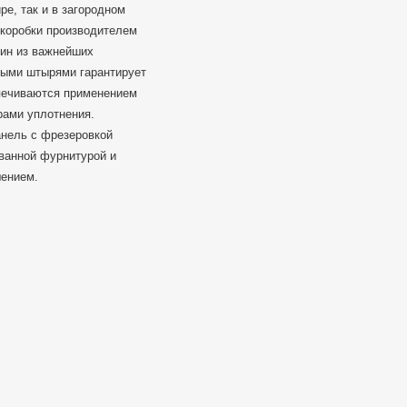
е, так и в загородном
и коробки производителем
дин из важнейших
ными штырями гарантирует
спечиваются применением
рами уплотнения.
нель с фрезеровкой
ванной фурнитурой и
шением.