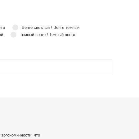
нге
Венге светлый / Венге темный
ый
Темный венге / Темный венге
 эргономичности, что