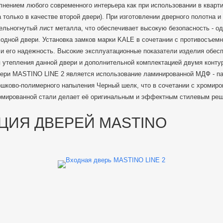
нением любого современного интерьера как при использовании в квартир
 только в качестве второй двери). При изготовлении дверного полотна 
ельногнутый лист металла, что обеспечивает высокую безопасность - о
ходной двери. Установка замков марки KALE в сочетании с противосъем
 и его надежность. Высокие эксплуатационные показатели изделия обе
 утепления данной двери и дополнительной комплектацией двумя конту
ери MASTINO LINE 2 является использование ламинированной МДФ - па
ошково-полимерного напыления Черный шелк, что в сочетании с хромиро
омированной стали делает её оригинальным и эффектным стилевым ре
ЦИЯ ДВЕРЕЙ MASTINO