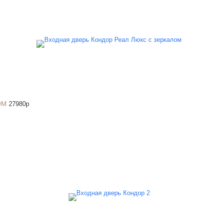
ОМ
27980
p