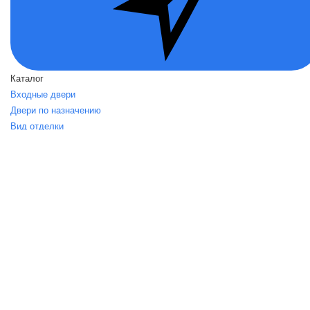
Каталог
Входные двери
Двери по назначению
Вид отделки
Акции
О нас
О нас
Политика безопасности
Условия соглашения
Контакты
Помощь
Возвраты
Карта сайта
dvernoirai.su
Интернет-магазин dvernoirai.su - это лучшие
металлические двери от российских и белорусских производителей