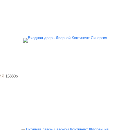
ИЯ
15880
p