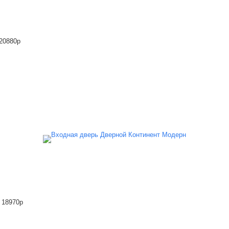
20880
p
18970
p