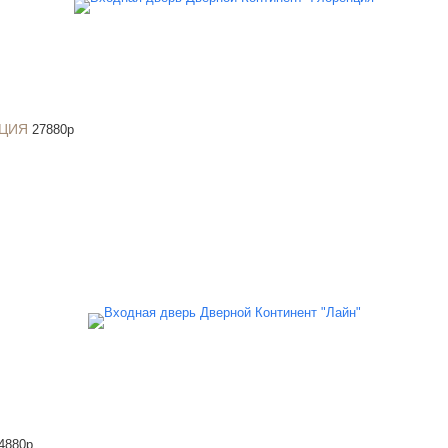
НЦИЯ
27880
p
4880
p