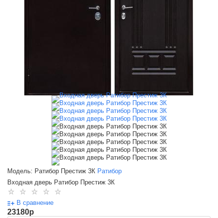
Модель: Ратибор Престиж 3К
Ратибор
Входная дверь Ратибор Престиж 3К
В сравнение
23180
p