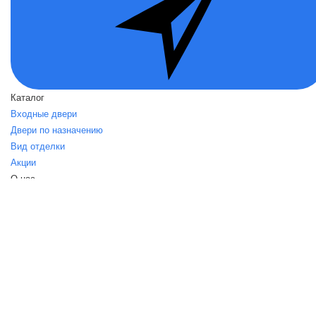
Каталог
Входные двери
Двери по назначению
Вид отделки
Акции
О нас
О нас
Политика безопасности
Условия соглашения
Контакты
Помощь
Возвраты
Карта сайта
dvernoirai.su
Интернет-магазин dvernoirai.su - это лучшие