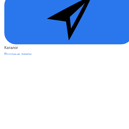
Каталог
Входные двери
Двери по назначению
Вид отделки
Акции
О нас
О нас
Политика безопасности
Условия соглашения
Контакты
Помощь
Возвраты
Карта сайта