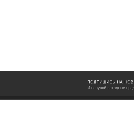
ПОДПИШИСЬ НА НОВ
И получай выгодные пре
DVERNOIRAI.SU
Интернет-магазин dvernoirai.su - это лучшие