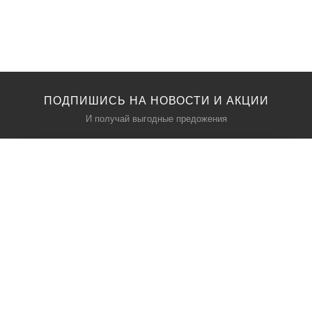
ПОДПИШИСЬ НА НОВОСТИ И АКЦИИ
И получай выгодные предожения
КАТАЛОГ
О НАС
Входные двери
О нас
Двери по назначению
Политика безопасности