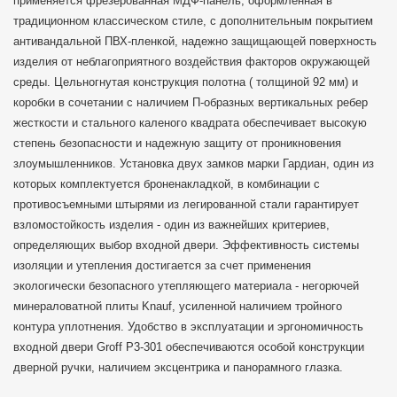
применяется
фрезерованная МДФ-панель, оформленная в
традиционном классическом стиле, с дополнительным покрытием
антивандальной ПВХ-пленкой, надежно защищающей поверхность
изделия от неблагоприятного воздействия факторов окружающей
среды. Ц
ельногнутая конструкция полотна ( толщиной 92 мм) и
коробки в сочетании с наличием П
-образных вертикальных ребер
жесткости и стального каленого квадрата обеспечивает высокую
степень безопасности и надежную защиту от проникновения
злоумышленников. Установка двух замков марки Гардиан, один из
которых комплектуется броненакладкой, в комбинации с
противосъемными штырями из легированной стали гарантирует
взломостойкость изделия - один из важнейших критериев,
определяющих выбор входной двери. Эффективность системы
изоляции и утепления достигается за счет применения
экологически безопасного утепляющего материала - н
егорючей
минераловатной плиты Knauf, усиленной наличием тройного
контура уплотнения. Удобство в эксплуатации и эргономичность
в
ходной двери Groff P3-301 обеспечиваются особой конструкции
дверной ручки, наличием эксцентрика и панорамного глазка.