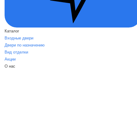
Каталог
Входные двери
Двери по назначению
Вид отделки
Акции
О нас
О нас
Политика безопасности
Условия соглашения
Контакты
Помощь
Возвраты
Карта сайта
dvernoirai.su
Интернет-магазин dvernoirai.su - это лучшие
металлические двери от российских и белорусских производителей
по доступным ценам. Полный спектр услуг по установке дверей,