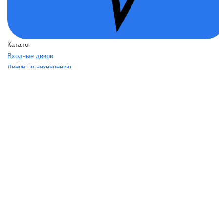
Каталог
Входные двери
Двери по назначению
Вид отделки
Акции
О нас
О нас
Политика безопасности
Условия соглашения
Контакты
Помощь
Возвраты
Карта сайта
dvernoirai.su
Интернет-магазин dvernoirai.su - это лучшие
металлические двери от российских и белорусских производителей
по доступным ценам. Полный спектр услуг по установке дверей,