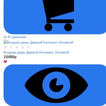
В сравнение
Входная дверь Дверной Континент Оптима-М
10490
p