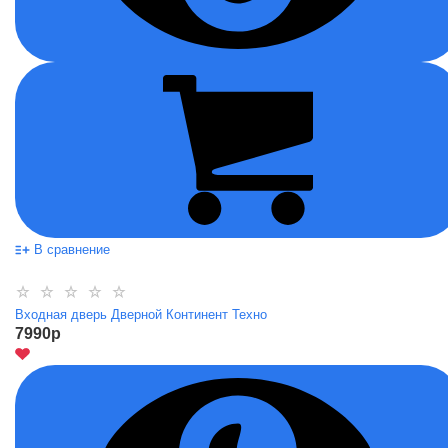
В сравнение
Входная дверь Дверной Континент Техно
7990
p