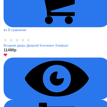
В сравнение
Входная дверь Дверной Континент Комфорт
11490
p