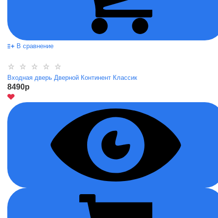
В сравнение
Входная дверь Дверной Континент Классик
8490
p