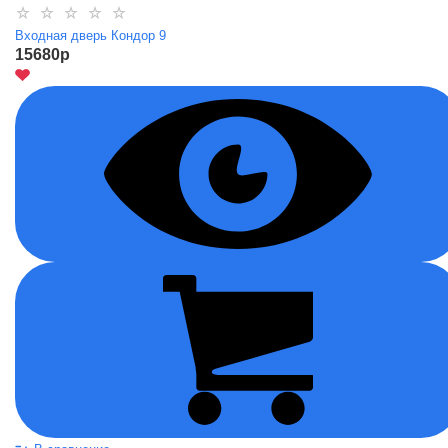
Входная дверь Кондор 9
15680
p