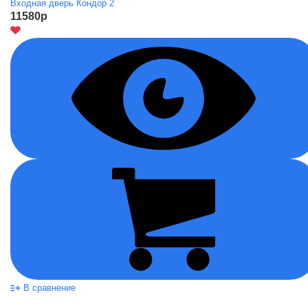
Входная дверь Кондор 2
11580
p
В сравнение