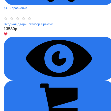
В сравнение
Входная дверь Ратибор Практик
13580
p