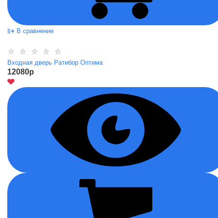
В сравнение
Входная дверь Ратибор Оптима
12080
p