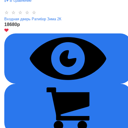
В сравнение
Входная дверь Ратибор Зима 2К
18680
p