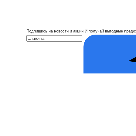
Подпишись на новости и акции
И получай выгодные предо
Каталог
Входные двери
Двери по назначению
Вид отделки
Акции
О нас
О нас