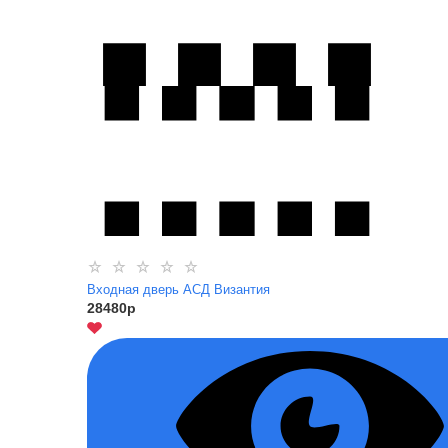
Входная дверь АСД Византия
28480
p